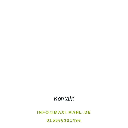
unterstützen dich in der optimalen Vorbereitung
auf eine Magenverkleinerung, auch auf Arabisch.
WEITERLESEN
Kontakt
INFO@MAXI-MAHL.DE
015566321496