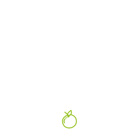
eine gesunde Ernährung umsetzen kannst.
WEITERLESEN
27.10.2023