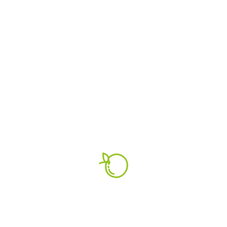
21.07.2026
Food Noise: Wenn sich
deine Gedanken ständig
ums Essen drehen
Selbst wenn wir eigentlich satt sind, kreisen die