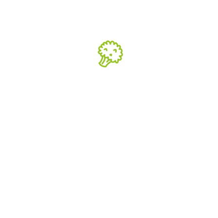
14.09.2023
Abnehmen mit
individueller
Ernährungsberatung
Wir decken die Grundmechanismen des
Abnehmens für dich auf – von Grundumsatz über
Leistungsumsatz bis zur richtigen Portionsgröße.
Egal, ob du Einsteiger bist oder bereits viel weißt
– gemeinsam finden wir heraus, warum bisherige
Ansätze nicht funktionierten und welche
langfristigen Veränderungen für dich nötig sind.
Unser Ziel ist nachhaltiger Erfolg…