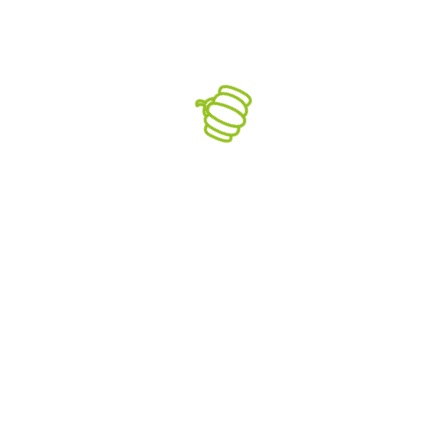
14.09.2023
Abnehmen mit
individueller
Ernährungsberatung
Wir decken die Grundmechanismen des
Abnehmens für dich auf – von Grundumsatz über
Leistungsumsatz bis zur richtigen Portionsgröße.
Egal, ob du Einsteiger bist oder bereits viel weißt
– gemeinsam finden wir heraus, warum bisherige
Ansätze nicht funktionierten und welche
langfristigen Veränderungen für dich nötig sind.
Unser Ziel ist nachhaltiger Erfolg…