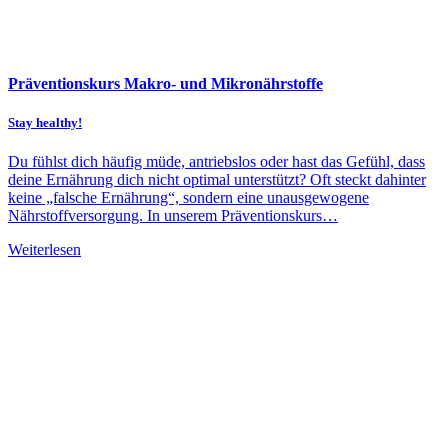
Präventionskurs Makro- und Mikronährstoffe
Stay healthy!
Du fühlst dich häufig müde, antriebslos oder hast das Gefühl, dass
deine Ernährung dich nicht optimal unterstützt? Oft steckt dahinter
keine „falsche Ernährung“, sondern eine unausgewogene
Nährstoffversorgung. In unserem Präventionskurs…
Weiterlesen