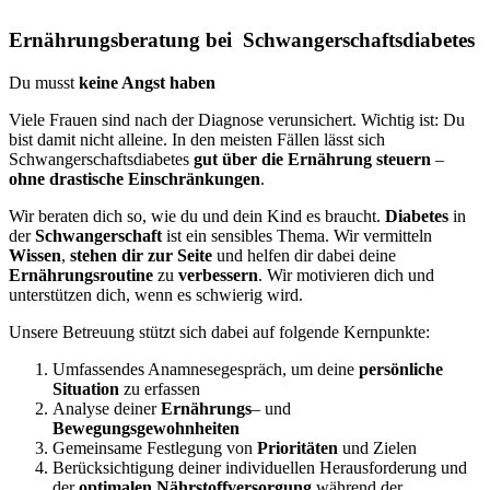
Ernährungsberatung bei Schwangerschaftsdiabetes
Du musst
keine Angst haben
Viele Frauen sind nach der Diagnose verunsichert. Wichtig ist: Du
bist damit nicht alleine. In den meisten Fällen lässt sich
Schwangerschaftsdiabetes
gut über die Ernährung steuern
–
ohne drastische Einschränkungen
.
Wir beraten dich so, wie du und dein Kind es braucht.
Diabetes
in
der
Schwangerschaft
ist ein sensibles Thema. Wir vermitteln
Wissen
,
stehen dir zur Seite
und helfen dir dabei deine
Ernährungsroutine
zu
verbessern
. Wir motivieren dich und
unterstützen dich, wenn es schwierig wird.
Unsere Betreuung stützt sich dabei auf folgende Kernpunkte:
Umfassendes Anamnesegespräch, um deine
persönliche
Situation
zu erfassen
Analyse deiner
Ernährungs
– und
Bewegungsgewohnheiten
Gemeinsame Festlegung von
Prioritäten
und Zielen
Berücksichtigung deiner individuellen Herausforderung und
der
optimalen
Nährstoffversorgung
während der