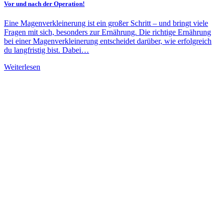
Vor und nach der Operation!
Eine Magenverkleinerung ist ein großer Schritt – und bringt viele
Fragen mit sich, besonders zur Ernährung. Die richtige Ernährung
bei einer Magenverkleinerung entscheidet darüber, wie erfolgreich
du langfristig bist. Dabei…
Weiterlesen