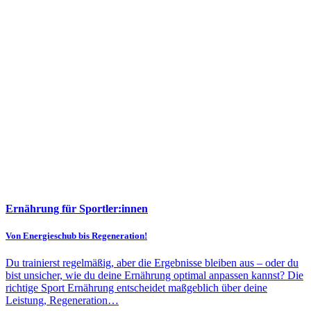
Ernährung für Sportler:innen
Von Energieschub bis Regeneration!
Du trainierst regelmäßig, aber die Ergebnisse bleiben aus – oder du
bist unsicher, wie du deine Ernährung optimal anpassen kannst? Die
richtige Sport Ernährung entscheidet maßgeblich über deine
Leistung, Regeneration…